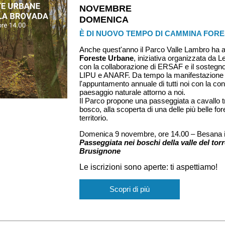
NOVEMBRE
DOMENICA
È DI NUOVO TEMPO DI CAMMINA FOR
Anche quest'anno il Parco Valle Lambro ha a
Foreste Urbane
, iniziativa organizzata da
con la collaborazione di ERSAF e il sostegno
LIPU e ANARF. Da tempo la manifestazione
l'appuntamento annuale di tutti noi con la c
paesaggio naturale attorno a noi.
Il Parco propone una passeggiata a cavallo t
bosco, alla scoperta di una delle più belle fo
territorio.
Domenica 9 novembre, ore 14.00 – Besana i
Passeggiata nei boschi della valle del tor
Brusignone
Le iscrizioni sono aperte: ti aspettiamo!
Scopri di più