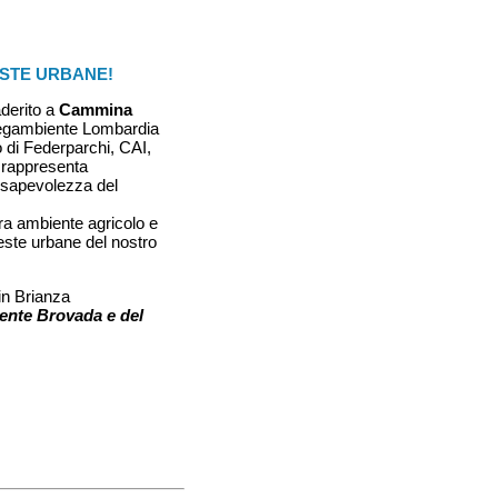
ESTE URBANE!
derito a
Cammina
 Legambiente Lombardia
 di Federparchi, CAI,
 rappresenta
onsapevolezza del
ra ambiente agricolo e
reste urbane del nostro
n Brianza
rente Brovada e del