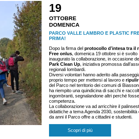
19
OTTOBRE
DOMENICA
PARCO VALLE LAMBRO E PLASTIC FR
PRIMA!
Dopo la firma del
protocollo d’intesa tra il
Free onlus
, domenica 19 ottobre si è svolto
inaugurato la collaborazione, in occasione d
Park Clean Up
, iniziativa promossa dall’ass
regionali lombardi.
Diversi volontari hanno aderito alla passeggi
proprio tempo per mettersi al lavoro e
ripulir
del Parco nel territorio dei comuni di Biasso
ha riempito una quindicina di sacchi e raccolto
ingombranti, segnalandone altri perché fosser
competenza.
La collaborazione va ad arricchire il palinse
didattiche a tema Agenda 2030, sostenibilità 
da anni il Parco offre a cittadini e studenti.
Scopri di più