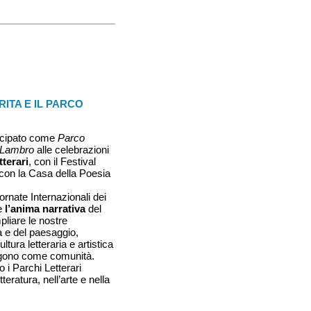
ITA E IL PARCO
tecipato come
Parco
e Lambro
alle celebrazioni
tterari
, con il Festival
 con la Casa della Poesia
ornate Internazionali dei
he
l’anima narrativa
del
pliare le nostre
a e del paesaggio,
tura letteraria e artistica
engono come comunità.
 i Parchi Letterari
tteratura, nell’arte e nella