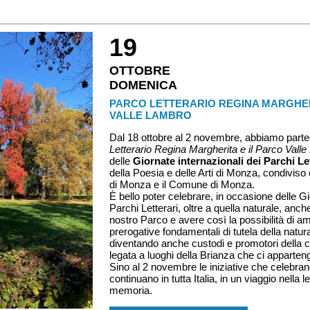
19
OTTOBRE
DOMENICA
PARCO LETTERARIO REGINA MARGHER
VALLE LAMBRO
Dal 18 ottobre al 2 novembre, abbiamo par
Letterario Regina Margherita e il Parco Vall
delle
Giornate internazionali dei Parchi Le
della Poesia e delle Arti di Monza, condiviso
di Monza e il Comune di Monza.
È bello poter celebrare, in occasione delle Gi
Parchi Letterari, oltre a quella naturale, anc
nostro Parco e avere così la possibilità di am
prerogative fondamentali di tutela della natur
diventando anche custodi e promotori della cul
legata a luoghi della Brianza che ci appart
Sino al 2 novembre le iniziative che celebrano
continuano in tutta Italia, in un viaggio nella le
memoria.