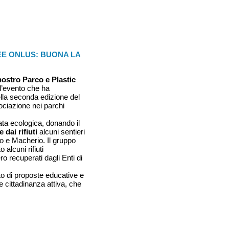
EE ONLUS: BUONA LA
 nostro Parco e Plastic
 l’evento che ha
ella seconda edizione del
ociazione nei parchi
ata ecologica, donando il
e dai rifiuti
alcuni sentieri
no e Macherio. Il gruppo
 alcuni rifiuti
o recuperati dagli Enti di
sto di proposte educative e
e cittadinanza attiva, che