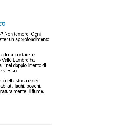
RCO
25? Non temere! Ogni
letter un approfondimento
a di raccontare le
co Valle Lambro ha
i, nel doppio intento di
é stesso.
 nella storia e nei
abitati, laghi, boschi,
naturalmente, il fiume.