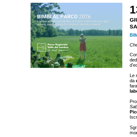
1
G
S
BI
Che
Con
dedi
d'e
Le 
da
far
lab
Pro
Sab
Pic
Iscr
Sgr
mon