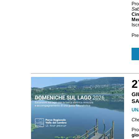
Pro
Sab
Cin
Mer
Iscr
Pre
2
G
S
UN
Che
Pro
gio