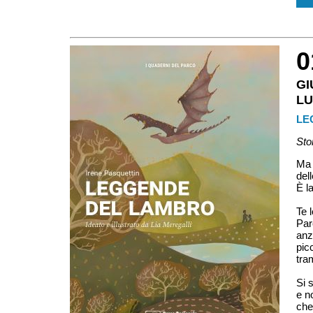
0
G
LU
LE
Sto
Ma 
del
È l
Te 
Par
anz
pic
tram
Si 
e n
che