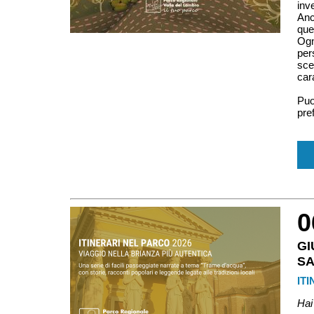
inv
Anc
que
Ogn
per
sce
car
Puo
pre
0
G
S
IT
Hai 