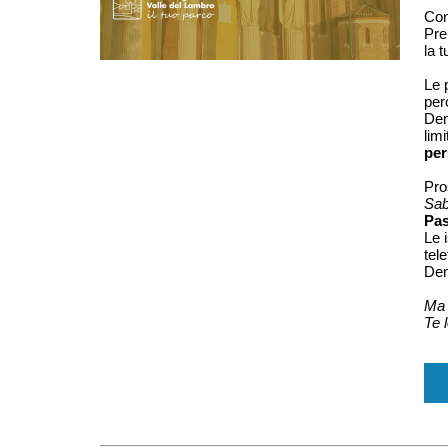
Con
Pre
la 
Le 
per
Dem
lim
per
Pro
Sab
Pas
Le 
tel
Dem
Ma 
Te 