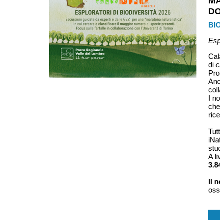
M
D
BIO
Espl
Cal
di
c
Pro
Anc
col
I n
che
rice
Tut
iNa
stu
A l
3.8
Il 
oss