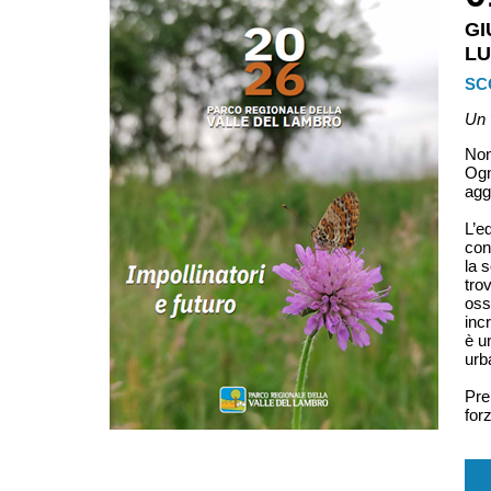
G
LU
SC
Un 
Non
Ogn
agg
L’e
con
la 
tro
oss
inc
è u
urb
Prep
forz