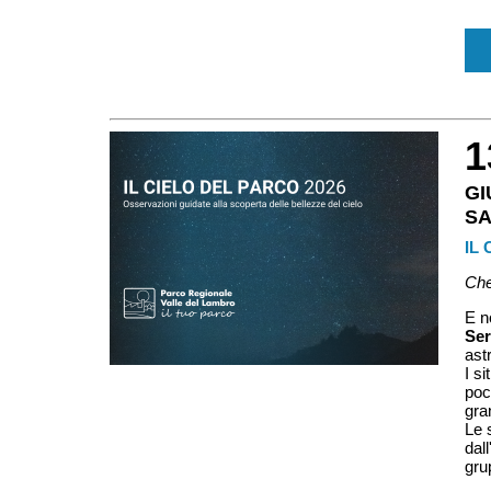
1
G
S
IL
Che 
E n
Ser
ast
I si
poc
gra
Le 
dall
grup