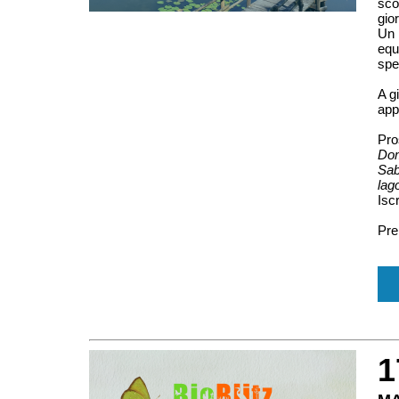
sco
gio
Un 
equ
spe
A g
app
Pro
Dom
Sab
lag
Iscr
Pre
1